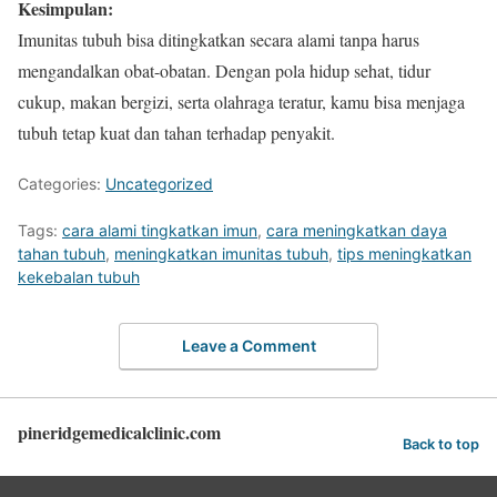
Kesimpulan:
Imunitas tubuh bisa ditingkatkan secara alami tanpa harus
mengandalkan obat-obatan. Dengan pola hidup sehat, tidur
cukup, makan bergizi, serta olahraga teratur, kamu bisa menjaga
tubuh tetap kuat dan tahan terhadap penyakit.
Categories:
Uncategorized
Tags:
cara alami tingkatkan imun
,
cara meningkatkan daya
tahan tubuh
,
meningkatkan imunitas tubuh
,
tips meningkatkan
kekebalan tubuh
Leave a Comment
pineridgemedicalclinic.com
Back to top